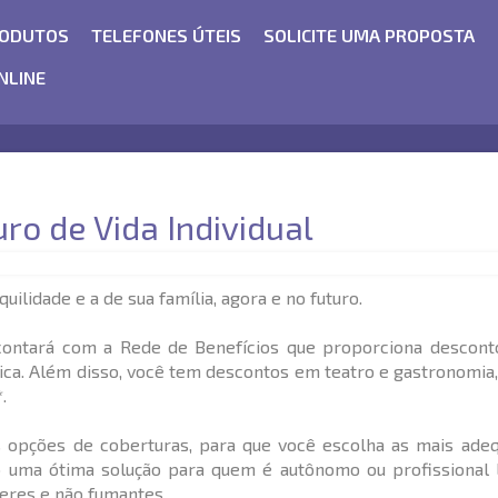
ODUTOS
TELEFONES ÚTEIS
SOLICITE UMA PROPOSTA
NLINE
ro de Vida Individual
uilidade e a de sua família, agora e no futuro.
 contará com a Rede de Benefícios que proporciona descon
ética. Além disso, você tem descontos em teatro e gastronomia,
.
 opções de coberturas, para que você escolha as mais adeq
 uma ótima solução para quem é autônomo ou profissional li
eres e não fumantes.